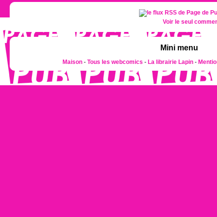
Voir le seul commen
Mini menu
Maison
-
Tous les webcomics
-
La librairie Lapin
-
Mentio